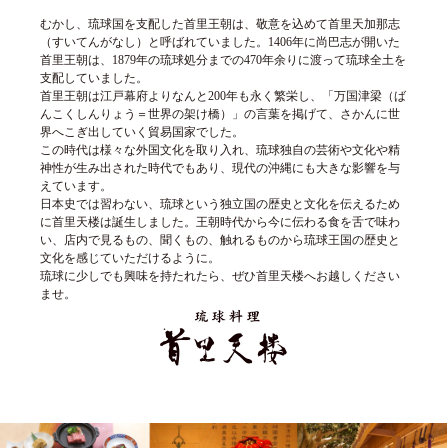
むかし、琉球国を支配した首里王朝は、敬意を込めて首里天加那志
（すい
てんがなし）と
呼ばれていました。1406年に尚巴志が開いた
首里王朝は、1879年の琉球
処分までの470年余りに渡って琉球全土を
支配していました。
首里王朝は江戸幕府よりなんと200年も永く繁栄し、「万国津梁（ば
んこく
しんりょう＝世界の架け橋）」の言葉を掲げて、さかんに世
界へこぎ出して
いく貿易国家でした。
この時代は様々な外国文化を取り入れ、琉球独自の芸術や文化や精
神性
が生み出された時代でもあり、現代の沖縄にも大きな影響を与
えていま
す。
日本史では習わない、琉球という独立国の歴史と文化を伝えるため
に首
里天楼は誕生しました。王朝時代から今に伝わる食を舌で味わ
い、店内
で見るもの、聞くもの、触れるものから琉球王国の歴史と
文化を感じてい
ただけるように。
琉球に少しでも興味を持たれたら、ぜひ首里天楼へお越しください
ませ。